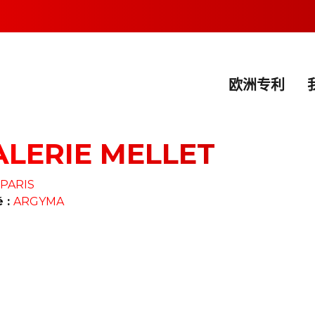
欧洲专利
ALERIE MELLET
PARIS
é :
ARGYMA