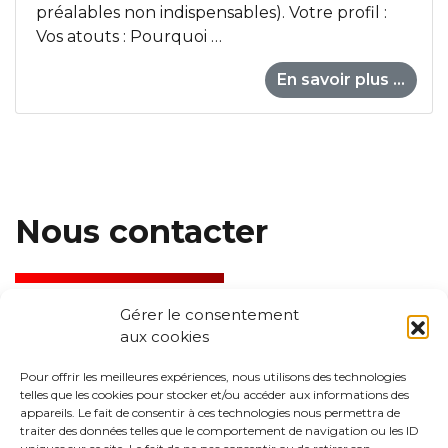
préalables non indispensables). Votre profil :
Vos atouts : Pourquoi …
En savoir plus ...
Nous contacter
Gérer le consentement
aux cookies
Toulouse
14 boulevard de Strasbourg,
Pour offrir les meilleures expériences, nous utilisons des technologies
telles que les cookies pour stocker et/ou accéder aux informations des
31000 Toulouse
appareils. Le fait de consentir à ces technologies nous permettra de
traiter des données telles que le comportement de navigation ou les ID