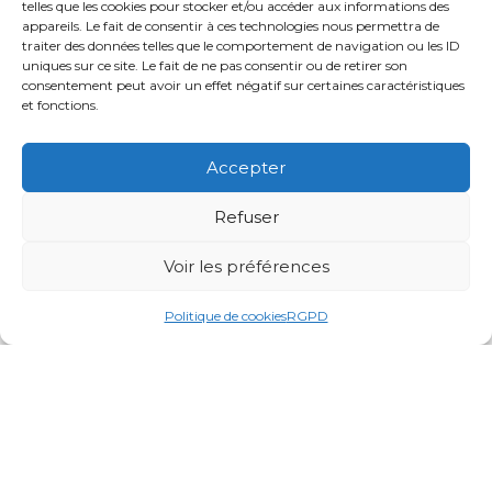
14 boulevard de Strasbourg,
telles que les cookies pour stocker et/ou accéder aux informations des
appareils. Le fait de consentir à ces technologies nous permettra de
31000 Toulouse
traiter des données telles que le comportement de navigation ou les ID
uniques sur ce site. Le fait de ne pas consentir ou de retirer son
+33 9 72 10 10 30
consentement peut avoir un effet négatif sur certaines caractéristiques
et fonctions.
brevet@argyma.com
marque@argyma.com
Accepter
Refuser
Paris
Voir les préférences
140 Bis Rue de Rennes , 75006
Politique de cookies
RGPD
Paris
+33 9 72 10 10 30
brevet@argyma.com
marque@argyma.com