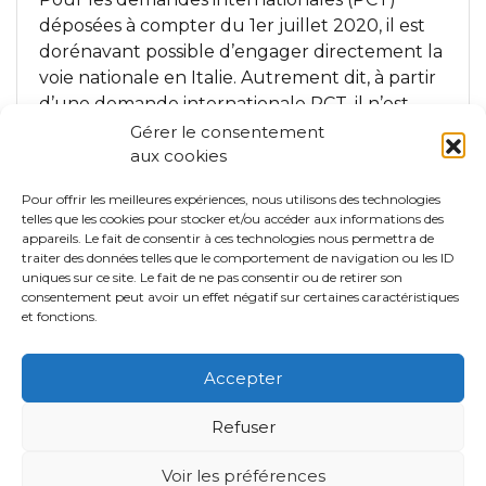
déposées à compter du 1er juillet 2020, il est
dorénavant possible d’engager directement la
voie nationale en Italie. Autrement dit, à partir
d’une demande internationale PCT, il n’est
plus obligatoire de demander un brevet
Gérer le consentement
européen pour obtenir une protection en …
aux cookies
Pour offrir les meilleures expériences, nous utilisons des technologies
En savoir plus ...
telles que les cookies pour stocker et/ou accéder aux informations des
appareils. Le fait de consentir à ces technologies nous permettra de
traiter des données telles que le comportement de navigation ou les ID
Navigation dans les articl
uniques sur ce site. Le fait de ne pas consentir ou de retirer son
«
1
2
3
4
…
7
»
consentement peut avoir un effet négatif sur certaines caractéristiques
et fonctions.
Accepter
Copyright © 2026
Refuser
Information Légales
RGPD
Voir les préférences